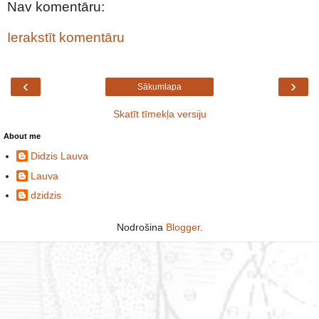
Nav komentāru:
Ierakstīt komentāru
‹
›
Sākumlapa
Skatīt tīmekļa versiju
About me
Didzis Lauva
Lauva
dzidzis
Nodrošina
Blogger
.