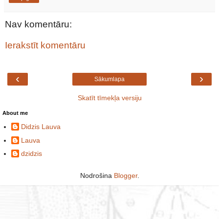
Nav komentāru:
Ierakstīt komentāru
‹
›
Sākumlapa
Skatīt tīmekļa versiju
About me
Didzis Lauva
Lauva
dzidzis
Nodrošina
Blogger
.